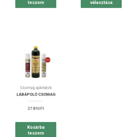
teszem
választása
Csomag ajánlatok
LÁBÁPOLÓ CSOMAG
Értékelés:
27 810
Ft
0
/
5
Kosárba
teszem