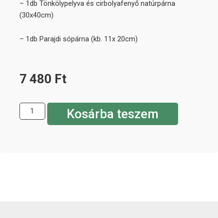
– 1db Tönkölypelyva és cirbolyafenyő natúrpárna
(30x40cm)
– 1db Parajdi sópárna (kb. 11x 20cm)
7 480
Ft
Kosárba teszem