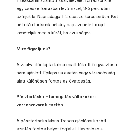
1 teáskanál szárított zsályalevelet forrázzunk le
egy csésze forrásban lévő vízzel, 3-5 perc után
szűrjük le. Napi adagja 1-2 csésze kúraszerűen. Két
hét után tartsunk néhány nap szünetet, majd
ismételjük meg a kúrát, ha szükséges.
Mire figyeljünk?
A zsálya illóolaj-tartalma miatt túlzott fogyasztása
nem ajánlott. Epilepszia esetén vagy várandósság
alatt különösen fontos az óvatosság.
Pásztortáska – támogatás változókori
vérzészavarok esetén
A pásztortáska Maria Treben ajánlásai között
szintén fontos helyet foglal el. Hasonlóan a