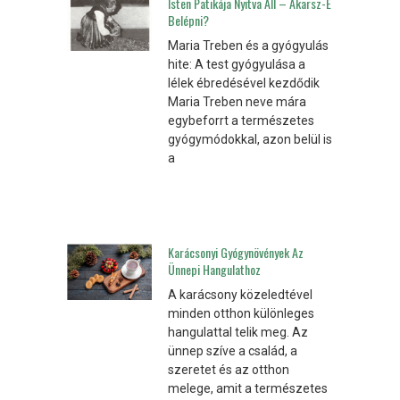
Isten Patikája Nyitva Áll – Akarsz-E
Belépni?
Maria Treben és a gyógyulás
hite: A test gyógyulása a
lélek ébredésével kezdődik
Maria Treben neve mára
egybeforrt a természetes
gyógymódokkal, azon belül is
a
Karácsonyi Gyógynövények Az
Ünnepi Hangulathoz
A karácsony közeledtével
minden otthon különleges
hangulattal telik meg. Az
ünnep szíve a család, a
szeretet és az otthon
melege, amit a természetes