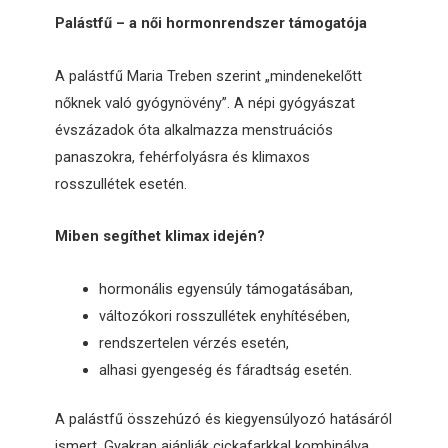
Palástfű – a női hormonrendszer támogatója
A palástfű Maria Treben szerint „mindenekelőtt
nőknek való gyógynövény”. A népi gyógyászat
évszázadok óta alkalmazza menstruációs
panaszokra, fehérfolyásra és klimaxos
rosszullétek esetén.
Miben segíthet klimax idején?
hormonális egyensúly támogatásában,
változókori rosszullétek enyhítésében,
rendszertelen vérzés esetén,
alhasi gyengeség és fáradtság esetén.
A palástfű összehúzó és kiegyensúlyozó hatásáról
ismert. Gyakran ajánlják cickafarkkal kombinálva.