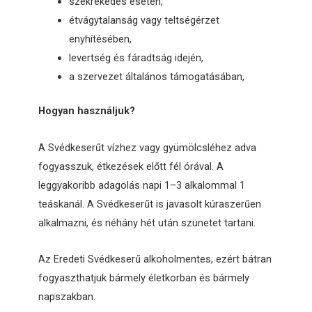
székrekedés esetén,
étvágytalanság vagy teltségérzet
enyhítésében,
levertség és fáradtság idején,
a szervezet általános támogatásában,
Hogyan használjuk?
A Svédkeserűt vízhez vagy gyümölcsléhez adva
fogyasszuk, étkezések előtt fél órával. A
leggyakoribb adagolás napi 1–3 alkalommal 1
teáskanál. A Svédkeserűt is javasolt kúraszerűen
alkalmazni, és néhány hét után szünetet tartani.
Az Eredeti Svédkeserű alkoholmentes, ezért bátran
fogyaszthatjuk bármely életkorban és bármely
napszakban.