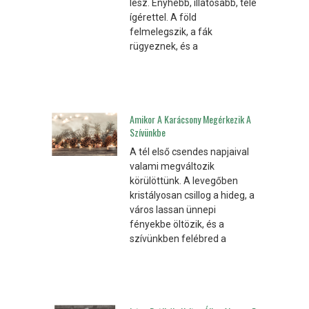
lesz. Enyhébb, illatosabb, tele
ígérettel. A föld
felmelegszik, a fák
rügyeznek, és a
Amikor A Karácsony Megérkezik A
Szívünkbe
A tél első csendes napjaival
valami megváltozik
körülöttünk. A levegőben
kristályosan csillog a hideg, a
város lassan ünnepi
fényekbe öltözik, és a
szívünkben felébred a