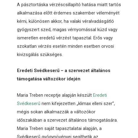
A pásztortáska vérzéscsillapító hatása miatt tartós
alkalmazása előtt érdemes szakember véleményét
kérni, különösen akkor, ha valaki véralvadásgátló
gyógyszert szed, magas vérnyomással küzd vagy
ismeretlen eredetű vérzést tapasztal. Erős vagy
szokatlan vérzés esetén minden esetben orvosi
kivizsgálás szükséges.
Eredeti Svédkeserű – a szervezet általános
támogatása változókor idején
Maria Treben receptje alapján készült
Eredeti
Svédkeserű
nem kifejezetten „klimax elleni szer”,
mégis sokan alkalmazzák a változókor
időszakában a szervezet általános támogatására.
Maria Treben saját tapasztalatai alapján, a
Svédkeserű gyógynövényei segíthetik az