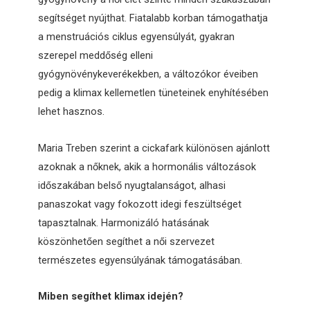
segítséget nyújthat. Fiatalabb korban támogathatja
a menstruációs ciklus egyensúlyát, gyakran
szerepel meddőség elleni
gyógynövénykeverékekben, a változókor éveiben
pedig a klimax kellemetlen tüneteinek enyhítésében
lehet hasznos.
Maria Treben szerint a cickafark különösen ajánlott
azoknak a nőknek, akik a hormonális változások
időszakában belső nyugtalanságot, alhasi
panaszokat vagy fokozott idegi feszültséget
tapasztalnak. Harmonizáló hatásának
köszönhetően segíthet a női szervezet
természetes egyensúlyának támogatásában.
Miben segíthet klimax idején?