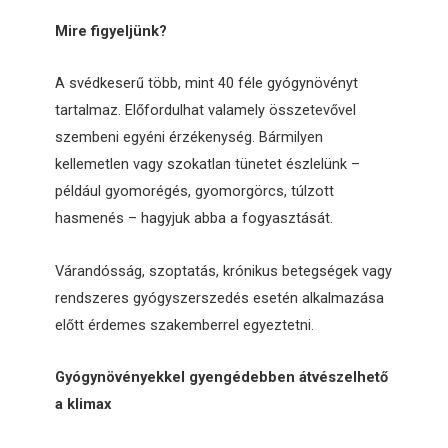
Mire figyeljünk?
A svédkeserű több, mint 40 féle gyógynövényt
tartalmaz. Előfordulhat valamely összetevővel
szembeni egyéni érzékenység. Bármilyen
kellemetlen vagy szokatlan tünetet észlelünk –
például gyomorégés, gyomorgörcs, túlzott
hasmenés – hagyjuk abba a fogyasztását.
Várandósság, szoptatás, krónikus betegségek vagy
rendszeres gyógyszerszedés esetén alkalmazása
előtt érdemes szakemberrel egyeztetni.
Gyógynövényekkel gyengédebben átvészelhető
a klimax