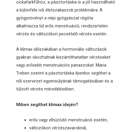
cickafarkfűhöz, a pásztortáska is a jól használható
a különféle női életszakaszok problémáira. A
gyógynövényt a népi gyógyászat régóta
alkalmazza túl erős menstruáció, rendszertelen
vérzés és változókori pecsételő vérzés esetén.
A klimax időszakában a hormonális változások
gyakran okozhatnak kiszámíthatatlan vérzéseket
vagy erősebb menstruációs panaszokat. Maria
Treben szerint a pásztortáska ilyenkor segíthet a
női szervezet egyensúlyának támogatásában és a
túlzott vérzés mérséklésében.
Miben segíthet klimax idején?
erős vagy elhúzódó menstruáció esetén,
változókori vérzészavaroknál,