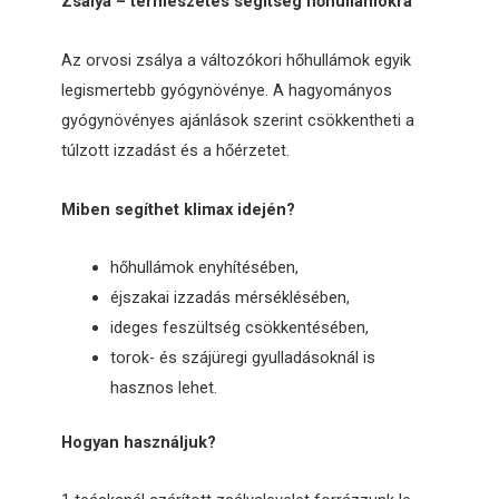
Zsálya – természetes segítség hőhullámokra
Az orvosi zsálya a változókori hőhullámok egyik
legismertebb gyógynövénye. A hagyományos
gyógynövényes ajánlások szerint csökkentheti a
túlzott izzadást és a hőérzetet.
Miben segíthet klimax idején?
hőhullámok enyhítésében,
éjszakai izzadás mérséklésében,
ideges feszültség csökkentésében,
torok- és szájüregi gyulladásoknál is
hasznos lehet.
Hogyan használjuk?