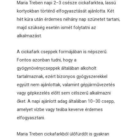
Maria Treben napi 2–3 csésze cickafarktea, lassú
kortyokban történő elfogyasztását ajánlotta. Két
hét kúra után érdemes néhány nap szünetet tartani,
majd szükség esetén ismét folytatni az
alkalmazást.
A cickafark cseppek formájában is népszerű.
Fontos azonban tudni, hogy a
gyógynövénycseppek általában alkoholt
tartalmaznak, ezért bizonyos gyógyszerekkel
együtt nem ajánlottak, valamint gépjárművezetés
vagy gépkezelés előtt sem célszerű alkalmazni
őket. A napi ajánlott adag általában 10–30 csepp,
amelyet vízbe vagy teába keverve érdemes
elfogyasztani.
Maria Treben cickafarkból ülőfürdőt is gyakran