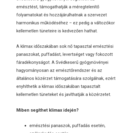
emésztést, támogathatják a méregtelenítő
folyamatokat és hozzájárulhatnak a szervezet
harmonikus működéséhez – ez pedig a változókor
kellemetlen tüneteire is kedvezően hathat.
A klimax időszakában sok nő tapasztal emésztési
panaszokat, puffadást, levertséget vagy fokozott
fáradékonyságot. A Svédkeserű gyógynövényei
hagyományosan az emésztőrendszer és az
általános közérzet támogatására szolgálnak, ezért
enyhíthetik a klimax időszakában tapasztalt
kellemetlen tüneteket és javíthatják a közérzetet.
Miben segíthet klimax idején?
emésztési panaszok, puffadás esetén,