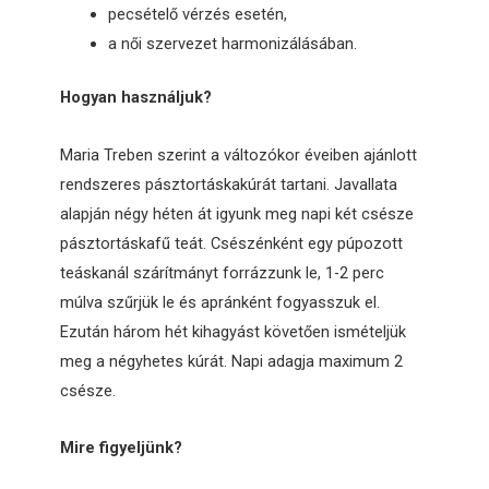
pecsételő vérzés esetén,
a női szervezet harmonizálásában.
Hogyan használjuk?
Maria Treben szerint a változókor éveiben ajánlott
rendszeres pásztortáskakúrát tartani. Javallata
alapján négy héten át igyunk meg napi két csésze
pásztortáskafű teát. Csészénként egy púpozott
teáskanál szárítmányt forrázzunk le, 1-2 perc
múlva szűrjük le és apránként fogyasszuk el.
Ezután három hét kihagyást követően ismételjük
meg a négyhetes kúrát. Napi adagja maximum 2
csésze.
Mire figyeljünk?