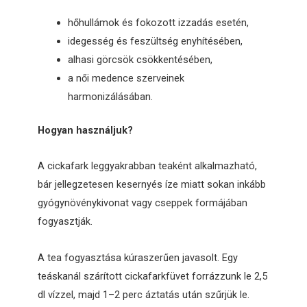
hőhullámok és fokozott izzadás esetén,
idegesség és feszültség enyhítésében,
alhasi görcsök csökkentésében,
a női medence szerveinek
harmonizálásában.
Hogyan használjuk?
A cickafark leggyakrabban teaként alkalmazható,
bár jellegzetesen kesernyés íze miatt sokan inkább
gyógynövénykivonat vagy cseppek formájában
fogyasztják.
A tea fogyasztása kúraszerűen javasolt. Egy
teáskanál szárított cickafarkfüvet forrázzunk le 2,5
dl vízzel, majd 1–2 perc áztatás után szűrjük le.