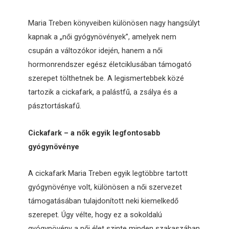
Maria Treben könyveiben különösen nagy hangsúlyt
kapnak a „női gyógynövények”, amelyek nem
csupán a változókor idején, hanem a női
hormonrendszer egész életciklusában támogató
szerepet tölthetnek be. A legismertebbek közé
tartozik a cickafark, a palástfű, a zsálya és a
pásztortáskafű.
Cickafark – a nők egyik legfontosabb
gyógynövénye
A cickafark Maria Treben egyik legtöbbre tartott
gyógynövénye volt, különösen a női szervezet
támogatásában tulajdonított neki kiemelkedő
szerepet. Úgy vélte, hogy ez a sokoldalú
gyógynövény a női élet szinte minden szakaszában