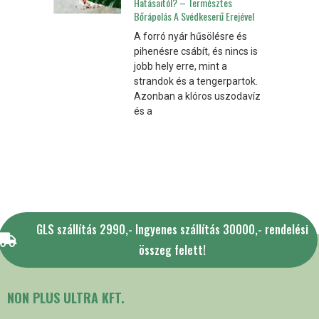
Hatásaitól? – Természtes
Bőrápolás A Svédkeserű Erejével
A forró nyár hűsölésre és
pihenésre csábít, és nincs is
jobb hely erre, mint a
strandok és a tengerpartok.
Azonban a klóros uszodavíz
és a
GLS szállítás 2990,- Ingyenes szállítás 30000,- rendelési
összeg felett!
NON PLUS ULTRA KFT.