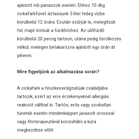
ajánlott női panaszok esetén. Ehhez 10 dkg
cickafarkfüvet áztassunk 5 liter hideg vízbe
körülbelül 12 órára. Ezután szűrjük le, melegítsük
fel, majd öntsük a fürdővízhez. Az ülőfürdő
körülbelül 20 percig tartson, utána pedig törölközés
nélkül, melegen betakarózva ajánlott egy órán át
pihenni.
Mire figyeljünk az alkalmazása során?
A cickafark a fészkesvirágzatúak családjába
tartozik, ezért az erre érzékenyeknél allergiás
reakciót válthat ki. Tartós, erős vagy szokatlan
tünetek esetén mindenképpen javasolt orvossal
vagy fitoterapeutával konzultálni a kúra
megkezdése előtt.