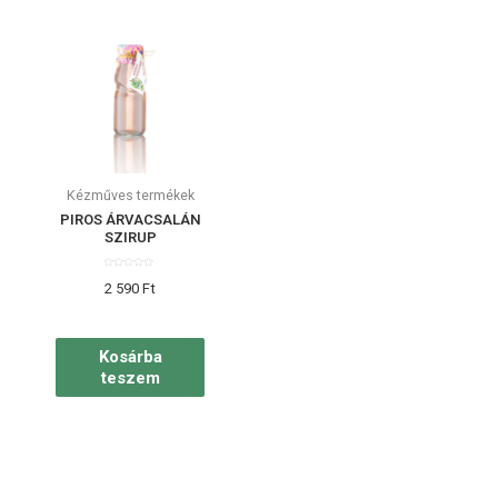
Kézműves termékek
PIROS ÁRVACSALÁN
SZIRUP
Értékelés:
2 590
Ft
0
/
5
Kosárba
teszem