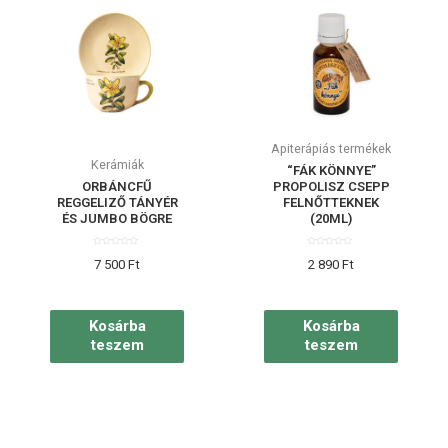
Apiterápiás termékek
Kerámiák
“FÁK KÖNNYE”
ORBÁNCFŰ
PROPOLISZ CSEPP
REGGELIZŐ TÁNYÉR
FELNŐTTEKNEK
ÉS JUMBO BÖGRE
(20ML)
Értékelés:
Értékelés:
7 500
Ft
2 890
Ft
0
0
/
/
5
5
Kosárba
Kosárba
teszem
teszem