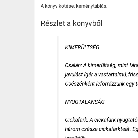
A könyv kötése: keménytáblás.
Részlet a könyvből
KIMERÜLTSÉG
Csalán: A kimerültség, mint fá
javulást ígér a vastartalmú, fr
Csészénként leforrázzunk egy tel
NYUGTALANSÁG
Cickafark: A cickafark nyugtat
három csésze cickafarkteát. Egy