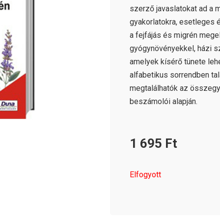
szerző javaslatokat ad a 
gyakorlatokra, esetleges
a fejfájás és migrén meg
gyógynövényekkel, házi sz
amelyek kísérő tünete lehe
alfabetikus sorrendben ta
megtalálhatók az összegy
beszámolói alapján.
1 695
Ft
Elfogyott