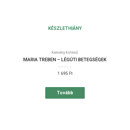
KÉSZLETHIÁNY
Kemény kötésű
MARIA TREBEN – LÉGÚTI BETEGSÉGEK
Értékelés:
1 695
Ft
0
/
5
Tovább