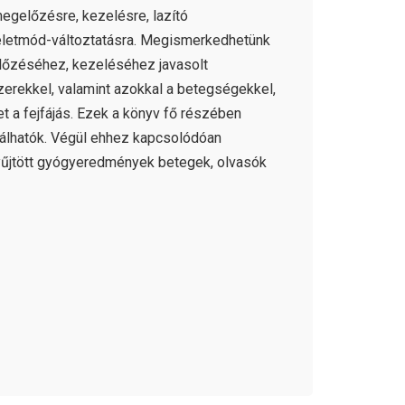
megelőzésre, kezelésre, lazító
 életmód-változtatásra. Megismerkedhetünk
előzéséhez, kezeléséhez javasolt
erekkel, valamint azokkal a betegségekkel,
t a fejfájás. Ezek a könyv fő részében
lálhatók. Végül ehhez kapcsolódóan
űjtött gyógyeredmények betegek, olvasók