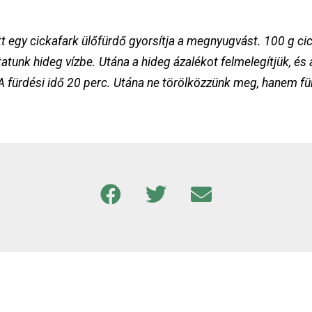
tt egy cickafark ülőfürdő gyorsítja a megnyugvást. 100 g ci
tatunk hideg vízbe. Utána a hideg ázalékot felmelegítjük, és
z. A fürdési idő 20 perc. Utána ne törölközzünk meg, hanem 