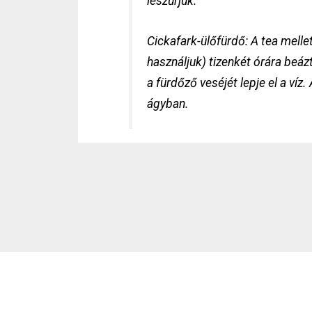
leszűrjük.
Cickafark-ülőfürdő: A tea melle
használjuk) tizenkét órára beáz
a fürdőző veséjét lepje el a ví
ágyban.