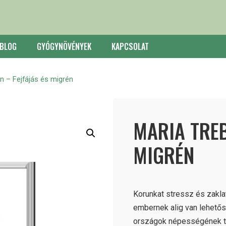
BLOG
GYÓGYNÖVÉNYEK
KAPCSOLAT
n – Fejfájás és migrén
MARIA TREB
MIGRÉN
Korunkat stressz és zakla
embernek alig van lehetősé
országok népességének tö