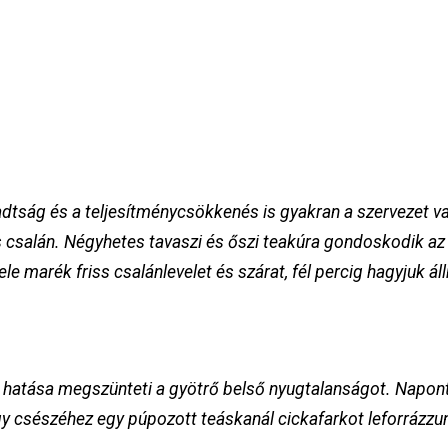
radtság és a teljesítménycsökkenés is gyakran a szerveze
iss csalán. Négyhetes tavaszi és őszi teakúra gondoskodik az
e marék friss csalánlevelet és szárat, fél percig hagyjuk álln
ó hatása megszünteti a gyötrő belső nyugtalanságot. Napon
 csészéhez egy púpozott teáskanál cickafarkot leforrázzunk,