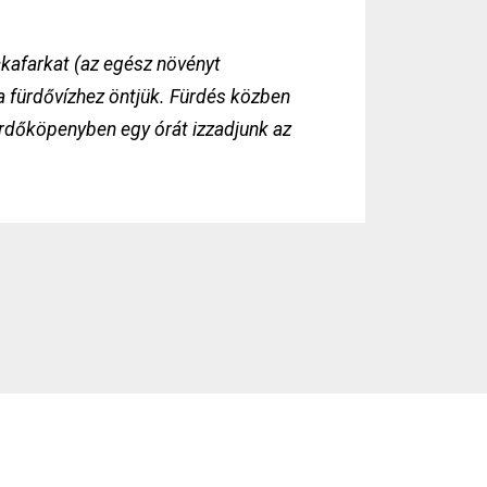
ckafarkat (az egész növényt
 a fürdővízhez öntjük. Fürdés közben
fürdőköpenyben egy órát izzadjunk az