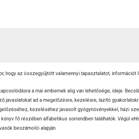
, hogy az összegyűjtött valamennyi tapasztalatot, információt le
kikapcsolódásra a mai embernek alig van lehetősége, ideje. Becs
ő javaslatokat ad a megelőzésre, kezelésre, lazító gyakorlatokr
előzéséhez, kezeléséhez javasolt gyógynövényekkel, házi szer
 a könyv fő részében alfabetikus sorrendben találhatók. Végül 
vasók beszámolói alapján.