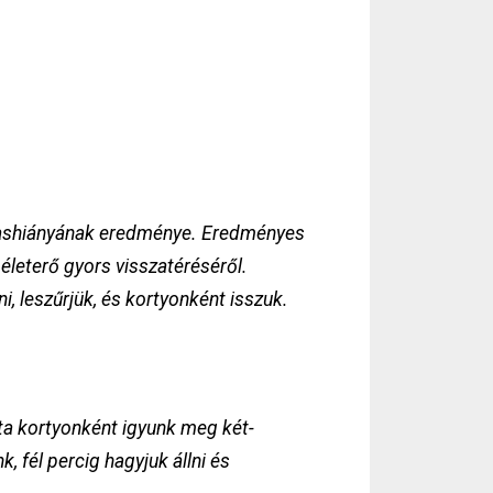
t vashiányának eredménye. Eredményes
 életerő gyors visszatéréséről.
i, leszűrjük, és kortyonként isszuk.
ta kortyonként igyunk meg két-
 fél percig hagyjuk állni és