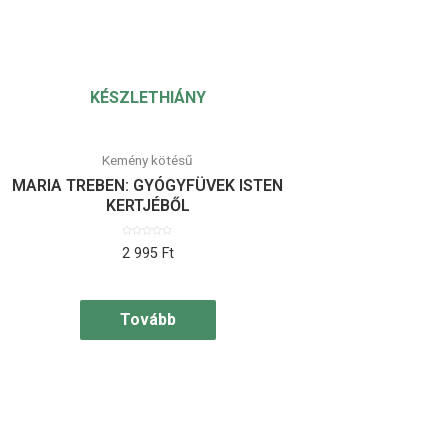
KÉSZLETHIÁNY
Kemény kötésű
MARIA TREBEN: GYÓGYFÜVEK ISTEN
KERTJÉBŐL
Értékelés:
2 995
Ft
0
/
5
Tovább