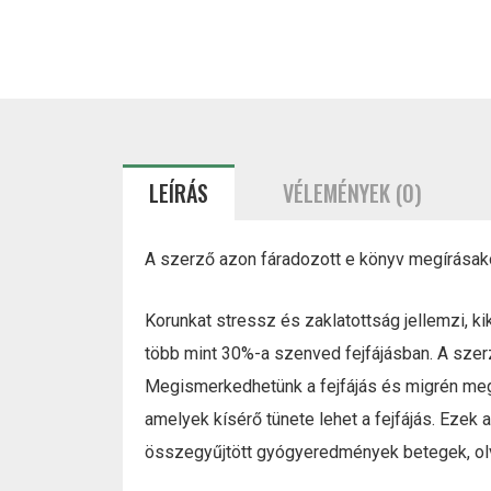
LEÍRÁS
VÉLEMÉNYEK (0)
A szerző azon fáradozott e könyv megírásakor
Korunkat stressz és zaklatottság jellemzi, 
több mint 30%-a szenved fejfájásban. A szerz
Megismerkedhetünk a fejfájás és migrén meg
amelyek kísérő tünete lehet a fejfájás. Ezek
összegyűjtött gyógyeredmények betegek, ol