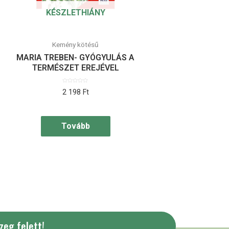
KÉSZLETHIÁNY
Kemény kötésű
MARIA TREBEN- GYÓGYULÁS A
TERMÉSZET EREJÉVEL
Értékelés:
2 198
Ft
0
/
5
Tovább
zeg felett!