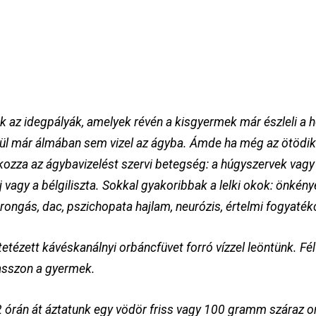
 az idegpályák, amelyek révén a kisgyermek már észleli a h
lül már álmában sem vizel az ágyba. Ámde ha még az ötödik 
okozza az ágybavizelést szervi betegség: a húgyszervek vagy
 vagy a bélgiliszta. Sokkal gyakoribbak a lelki okok: önkén
rongás, dac, pszichopata hajlam, neurózis, értelmi fogyaté
tézett kávéskanálnyi orbáncfüvet forró vízzel leöntünk. Fél 
asszon a gyermek.
órán át áztatunk egy vödör friss vagy 100 gramm száraz orb