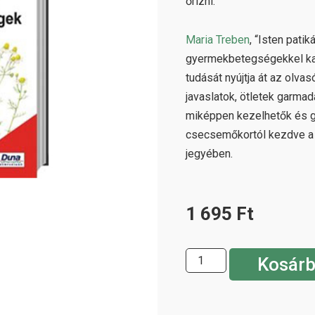
őrizni.
Maria Treben
, “Isten pati
gyermekbetegségekkel kap
tudását nyújtja át az olva
javaslatok, ötletek garma
miképpen kezelhetők és g
csecsemőkortól kezdve a 
jegyében.
1 695
Ft
Kosárb