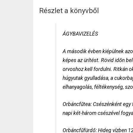
Részlet a könyvből
ÁGYBAVIZELÉS
A második évben kiépülnek azok
képes az ürítést. Rövid időn be
orvoshoz kell fordulni. Ritkán 
húgyutak gyulladása, a cukorbaj
elhanyagolás, féltékenység, szo
Orbáncfűtea: Csészénként egy te
napi két-három csészével fogy
Orbáncfűfürdő: Hideg vízben 12 