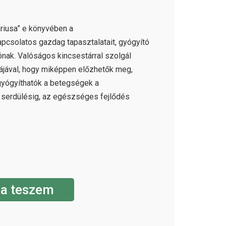
káriusa” e könyvében a
csolatos gazdag tapasztalatait, gyógyító
sónak. Valóságos kincsestárral szolgál
dájával, hogy miképpen előzhetők meg,
yógyíthatók a betegségek a
serdülésig, az egészséges fejlődés
a teszem