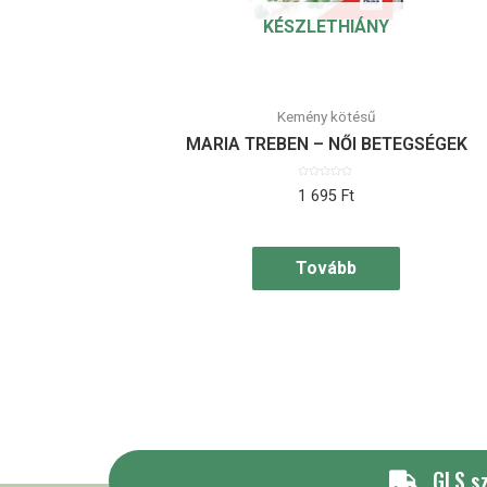
KÉSZLETHIÁNY
Kemény kötésű
MARIA TREBEN – NŐI BETEGSÉGEK
Értékelés:
1 695
Ft
0
/
5
Tovább
GLS sz