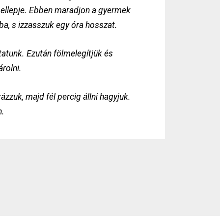
ét ellepje. Ebben maradjon a gyermek
ba, s izzasszuk egy óra hosszat.
tatunk. Ezután fölmelegítjük és
rolni.
zzuk, majd fél percig állni hagyjuk.
n.