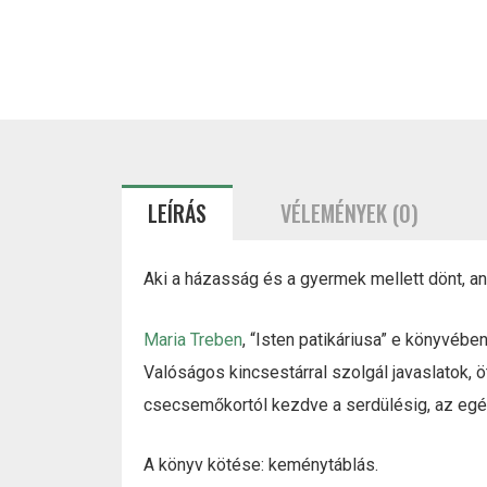
LEÍRÁS
VÉLEMÉNYEK (0)
Aki a házasság és a gyermek mellett dönt, ann
Maria Treben
, “Isten patikáriusa” e könyvéb
Valóságos kincsestárral szolgál javaslatok,
csecsemőkortól kezdve a serdülésig, az eg
A könyv kötése: keménytáblás.