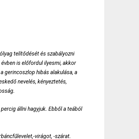
ólyag telítődését és szabályozni
évben is előfordul ilyesmi, akkor
 a gerincoszlop hibás alakulása, a
yeskedő nevelés, kényeztetés,
kosság.
percig állni hagyjuk. Ebből a teából
áncfűlevelet,-virágot, -szárat.