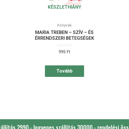
KÉSZLETHIÁNY
Könyvek
MARIA TREBEN – SZÍV – ÉS
ÉRRENDSZERI BETEGSÉGEK
Értékelés:
995
Ft
0
/
5
Tovább
állítás 2990,- Ingyenes szállítás 30000,- rendelési öss