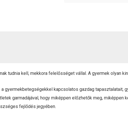
ak tudnia kell, mekkora felelősséget vállal. A gyermek olyan kinc
en a gyermekbetegségekkel kapcsolatos gazdag tapasztalatait, gyó
 ötletek garmadájával, hogy miképpen előzhetők meg, miképpen 
észséges fejlődés jegyében.