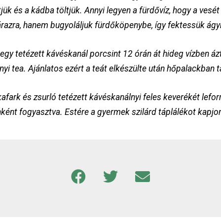
jük és a kádba töltjük. Annyi legyen a fürdővíz, hogy a ves
árazra, hanem bugyoláljuk fürdőköpenybe, így fektessük ágy
gy tetézett kávéskanál porcsint 12 órán át hideg vízben áz
yi tea. Ajánlatos ezért a teát elkészülte után hőpalackban tá
fark és zsurló tetézett kávéskanálnyi feles keverékét leforrá
ként fogyasztva. Estére a gyermek szilárd táplálékot kapjo