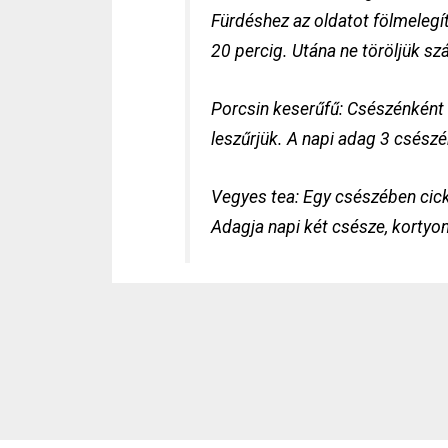
Fürdéshez az oldatot fölmelegít
20 percig. Utána ne töröljük sz
Porcsin keserűfű: Csészénként e
leszűrjük. A napi adag 3 csészén
Vegyes tea: Egy csészében cicka
Adagja napi két csésze, kortyon