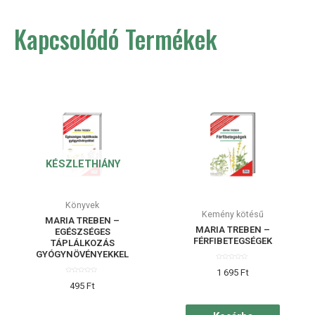
Kapcsolódó Termékek
KÉSZLETHIÁNY
Könyvek
Kemény kötésű
MARIA TREBEN –
MARIA TREBEN –
EGÉSZSÉGES
FÉRFIBETEGSÉGEK
TÁPLÁLKOZÁS
GYÓGYNÖVÉNYEKKEL
Értékelés:
1 695
Ft
0
/
Értékelés:
5
495
Ft
0
/
5