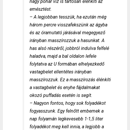
nagy pohár víz is tartósan élénkíti az
emésztést.
– A legjobban tesszük, ha ezután még
három percre visszafekszünk az ágyba
és az óramutató járásával megegyező
irányban masszírozzuk a hasunkat. A
has alsó részéről, jobbról indulva felfelé
haladva, majd a bal oldalon lefele
folytatva az U formában elhelyezkedő
vastagbelet ellentétes irányban
masszírozzuk. Ez a masszírozás élénkíti
a vastagbelet és enyhe fájdalmakat
okozó puffadás esetén is segít.
– Nagyon fontos, hogy sok folyadékot
fogyasszunk. Egy felnőtt embernek a
nap folyamán legkevesebb 1-1,5 liter
folyadékot meg kell innia, a legjobb a