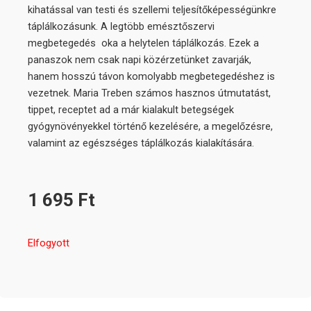
kihatással van testi és szellemi teljesítőképességünkre
táplálkozásunk. A legtöbb emésztőszervi
megbetegedés oka a helytelen táplálkozás. Ezek a
panaszok nem csak napi közérzetünket zavarják,
hanem hosszú távon komolyabb megbetegedéshez is
vezetnek. Maria Treben számos hasznos útmutatást,
tippet, receptet ad a már kialakult betegségek
gyógynövényekkel történő kezelésére, a megelőzésre,
valamint az egészséges táplálkozás kialakítására.
1 695
Ft
Elfogyott