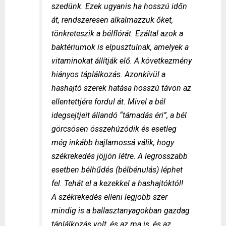
szedünk. Ezek ugyanis ha hosszú időn
át, rendszeresen alkalmazzuk őket,
tönkreteszik a bélflórát. Ezáltal azok a
baktériumok is elpusztulnak, amelyek a
vitaminokat állítják elő. A következmény
hiányos táplálkozás. Azonkívül a
hashajtó szerek hatása hosszú távon az
ellentettjére fordul át. Mivel a bél
idegsejtjeit állandó “támadás éri”, a bél
görcsösen összehúzódik és esetleg
még inkább hajlamossá válik, hogy
székrekedés jöjjön létre. A legrosszabb
esetben bélhűdés (bélbénulás) léphet
fel. Tehát el a kezekkel a hashajtóktól!
A székrekedés elleni legjobb szer
mindig is a ballasztanyagokban gazdag
táplálkozás volt, és az ma is, és az