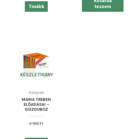
Kosárba
Tovább
teszem
KÉSZLETHIÁNY
Könyvek
MARIA TREBEN
ELŐADÁSAI –
DÍSZDOBOZ
Értékelés:
9 995
Ft
0
/
5