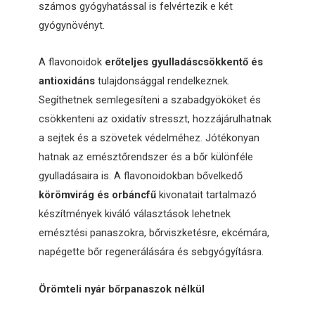
számos gyógyhatással is felvértezik e két
gyógynövényt.
A flavonoidok
erőteljes gyulladáscsökkentő és
antioxidáns
tulajdonsággal rendelkeznek.
Segíthetnek semlegesíteni a szabadgyököket és
csökkenteni az oxidatív stresszt, hozzájárulhatnak
a sejtek és a szövetek védelméhez. Jótékonyan
hatnak az emésztőrendszer és a bőr különféle
gyulladásaira is. A flavonoidokban bővelkedő
körömvirág és orbáncfű
kivonatait tartalmazó
készítmények kiváló választások lehetnek
emésztési panaszokra, bőrviszketésre, ekcémára,
napégette bőr regenerálására és sebgyógyításra.
Örömteli nyár bőrpanaszok nélkül