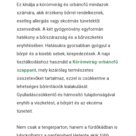
Ez kínálja a körömvirág és orbáncfű mindazok
számára, akik érzékeny bőrrel rendelkeznek,
esetleg allergiás vagy ekcémás tünetektől
szenvednek. A két gyógynövény egyformán
hatékony a bőrszárazság és a bőrviszketés
enyhítésében. Hatásukra gyorsabban gyógyul a
bőrpír és a kisebb sebek, kirepedezések. A napi
tisztálkodáshoz használd a
Körömvirág-orbáncfű
szappant
, mely kizárólag természetes
összetevőket tartalmaz, ezzel is csökkentve a
lehetséges bőrirritációk kialakulását.
Gyulladáscsökkentő és hámosító tulajdonságával
enyhíti a viszketést, a bőrpírt és az ekcéma
tüneteit.
Nem csak a tengerparton, hanem a fürdőkádban is
lubickolhatsz a napfényben! Hetente akár több