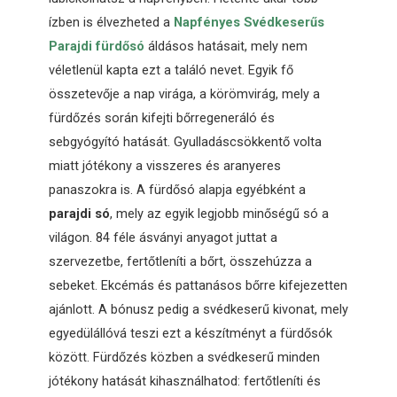
ízben is élvezheted a
Napfényes Svédkeserűs
Parajdi fürdősó
áldásos hatásait, mely nem
véletlenül kapta ezt a találó nevet. Egyik fő
összetevője a nap virága, a körömvirág, mely a
fürdőzés során kifejti bőrregeneráló és
sebgyógyító hatását. Gyulladáscsökkentő volta
miatt jótékony a visszeres és aranyeres
panaszokra is. A fürdősó alapja egyébként a
parajdi só
, mely az egyik legjobb minőségű só a
világon. 84 féle ásványi anyagot juttat a
szervezetbe, fertőtleníti a bőrt, összehúzza a
sebeket. Ekcémás és pattanásos bőrre kifejezetten
ajánlott. A bónusz pedig a svédkeserű kivonat, mely
egyedülállóvá teszi ezt a készítményt a fürdősók
között. Fürdőzés közben a svédkeserű minden
jótékony hatását kihasználhatod: fertőtleníti és