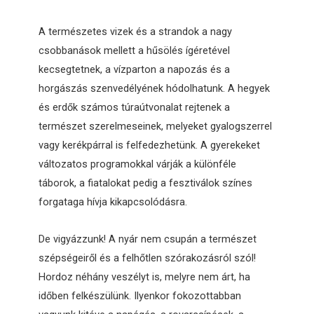
A természetes vizek és a strandok a nagy
csobbanások mellett a hűsölés ígéretével
kecsegtetnek, a vízparton a napozás és a
horgászás szenvedélyének hódolhatunk. A hegyek
és erdők számos túraútvonalat rejtenek a
természet szerelmeseinek, melyeket gyalogszerrel
vagy kerékpárral is felfedezhetünk. A gyerekeket
változatos programokkal várják a különféle
táborok, a fiatalokat pedig a fesztiválok színes
forgataga hívja kikapcsolódásra.
De vigyázzunk! A nyár nem csupán a természet
szépségeiről és a felhőtlen szórakozásról szól!
Hordoz néhány veszélyt is, melyre nem árt, ha
időben felkészülünk. Ilyenkor fokozottabban