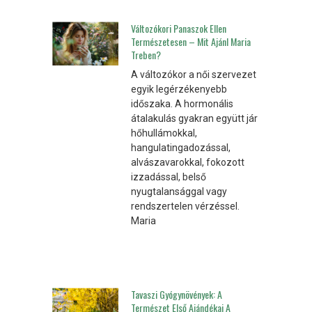
Változókori Panaszok Ellen
Természetesen – Mit Ajánl Maria
Treben?
A változókor a női szervezet
egyik legérzékenyebb
időszaka. A hormonális
átalakulás gyakran együtt jár
hőhullámokkal,
hangulatingadozással,
alvászavarokkal, fokozott
izzadással, belső
nyugtalansággal vagy
rendszertelen vérzéssel.
Maria
Tavaszi Gyógynövények: A
Természet Első Ajándékai A