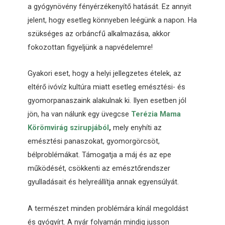
a gyógynövény fényérzékenyítő hatását. Ez annyit
jelent, hogy esetleg könnyeben leégünk a napon. Ha
szükséges az orbáncfű alkalmazása, akkor
fokozottan figyeljünk a napvédelemre!
Gyakori eset, hogy a helyi jellegzetes ételek, az
eltérő ivóvíz kultúra miatt esetleg emésztési- és
gyomorpanaszaink alakulnak ki. Ilyen esetben jól
jön, ha van nálunk egy üvegcse
Terézia Mama
Körömvirág szirupjából
,
mely enyhíti az
emésztési panaszokat, gyomorgörcsöt,
bélproblémákat. Támogatja a máj és az epe
működését, csökkenti az emésztőrendszer
gyulladásait és helyreállítja annak egyensúlyát.
A természet minden problémára kínál megoldást
és gyógyírt. A nyár folyamán mindig jusson