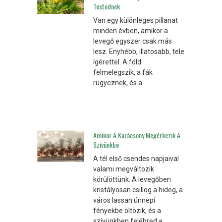
Testednek
Van egy különleges pillanat
minden évben, amikor a
levegő egyszer csak más
lesz. Enyhébb, illatosabb, tele
ígérettel. A föld
felmelegszik, a fák
rügyeznek, és a
Amikor A Karácsony Megérkezik A
Szívünkbe
A tél első csendes napjaival
valami megváltozik
körülöttünk. A levegőben
kristályosan csillog a hideg, a
város lassan ünnepi
fényekbe öltözik, és a
szívünkben felébred a