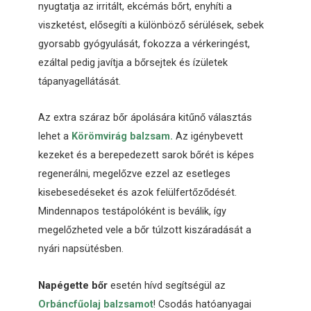
nyugtatja az irritált, ekcémás bőrt, enyhíti a
viszketést, elősegíti a különböző sérülések, sebek
gyorsabb gyógyulását, fokozza a vérkeringést,
ezáltal pedig javítja a bőrsejtek és ízületek
tápanyagellátását.
Az extra száraz bőr ápolására kitűnő választás
lehet a
Körömvirág balzsam.
Az igénybevett
kezeket és a berepedezett sarok bőrét is képes
regenerálni, megelőzve ezzel az esetleges
kisebesedéseket és azok felülfertőződését.
Mindennapos testápolóként is beválik, így
megelőzheted vele a bőr túlzott kiszáradását a
nyári napsütésben.
Napégette bőr
esetén hívd segítségül az
Orbáncfűolaj balzsamot
! Csodás hatóanyagai