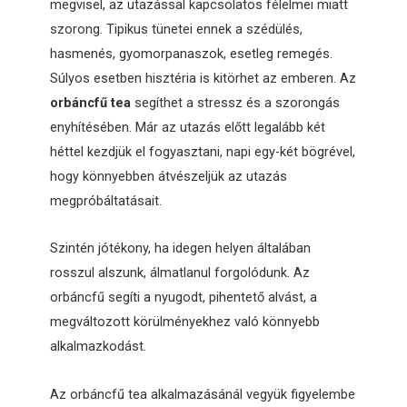
megvisel, az utazással kapcsolatos félelmei miatt
szorong. Tipikus tünetei ennek a szédülés,
hasmenés, gyomorpanaszok, esetleg remegés.
Súlyos esetben hisztéria is kitörhet az emberen. Az
orbáncfű tea
segíthet a stressz és a szorongás
enyhítésében. Már az utazás előtt legalább két
héttel kezdjük el fogyasztani, napi egy-két bögrével,
hogy könnyebben átvészeljük az utazás
megpróbáltatásait.
Szintén jótékony, ha idegen helyen általában
rosszul alszunk, álmatlanul forgolódunk. Az
orbáncfű segíti a nyugodt, pihentető alvást, a
megváltozott körülményekhez való könnyebb
alkalmazkodást.
Az orbáncfű tea alkalmazásánál vegyük figyelembe