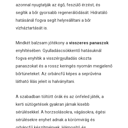
azonnal nyugtatják az égő, feszülő érzést, és
segítik a bőr gyorsabb regenerálódását. Hidratáló
hatásánál fogva segít helyreállítani a bőr
vízháztartását is.
Mindkét balzsam jótékony a
visszeres panaszok
enyhítésében. Gyulladáscsökkentő hatásuknál
fogva enyhítik a visszérgyulladás okozta
panaszokat és a rossz keringés nyomán megjelenő
bőrtüneteket. Az orbáncfű képes a seprűvéna
látható lilás jeleit is halványítani.
A szabadban töltött órák és az önfeled játék, a
kerti sütögetések gyakran járnak kisebb
sérülésekkel. A horzsolásokra, vágásokra, égési
sérülésekre enyhet adnak a körömvirág és
orbáncfű készítmények. Hámosító és