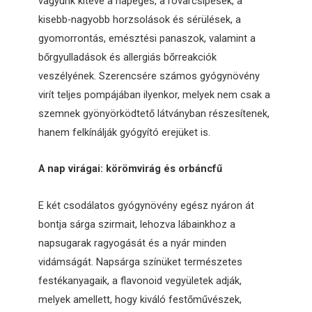
vagyunk kitéve a napégés, a rovarcsípések, a
kisebb-nagyobb horzsolások és sérülések, a
gyomorrontás, emésztési panaszok, valamint a
bőrgyulladások és allergiás bőrreakciók
veszélyének. Szerencsére számos gyógynövény
virít teljes pompájában ilyenkor, melyek nem csak a
szemnek gyönyörködtető látványban részesítenek,
hanem felkínálják gyógyító erejüket is.
A nap virágai: körömvirág és orbáncfű
E két csodálatos gyógynövény egész nyáron át
bontja sárga szirmait, lehozva lábainkhoz a
napsugarak ragyogását és a nyár minden
vidámságát. Napsárga színüket természetes
festékanyagaik, a flavonoid vegyületek adják,
melyek amellett, hogy kiváló festőművészek,