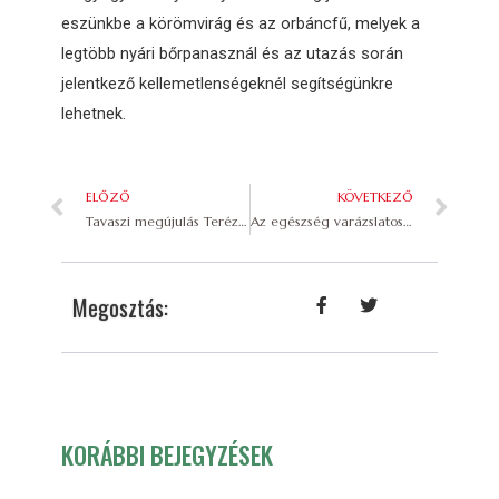
eszünkbe a körömvirág és az orbáncfű, melyek a
legtöbb nyári bőrpanasznál és az utazás során
jelentkező kellemetlenségeknél segítségünkre
lehetnek.
ELŐZŐ
KÖVETKEZŐ
Tavaszi megújulás Terézia Mama kézműves gyógynövényes készítményeivel
Az egészség varázslatos fűszere: a zsálya
Megosztás:
KORÁBBI BEJEGYZÉSEK