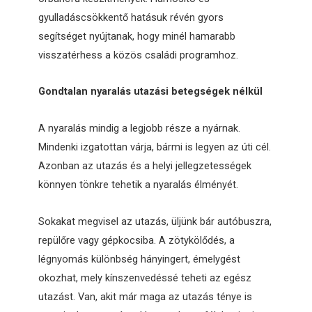
gyulladáscsökkentő hatásuk révén gyors
segítséget nyújtanak, hogy minél hamarabb
visszatérhess a közös családi programhoz.
Gondtalan nyaralás utazási betegségek nélkül
A nyaralás mindig a legjobb része a nyárnak.
Mindenki izgatottan várja, bármi is legyen az úti cél.
Azonban az utazás és a helyi jellegzetességek
könnyen tönkre tehetik a nyaralás élményét.
Sokakat megvisel az utazás, üljünk bár autóbuszra,
repülőre vagy gépkocsiba. A zötykölődés, a
légnyomás különbség hányingert, émelygést
okozhat, mely kínszenvedéssé teheti az egész
utazást. Van, akit már maga az utazás ténye is