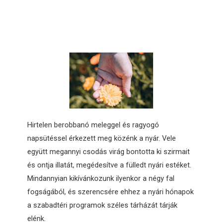
Hirtelen berobbanó meleggel és ragyogó
napsütéssel érkezett meg közénk a nyár. Vele
együtt megannyi csodás virág bontotta ki szirmait
és ontja illatát, megédesítve a fülledt nyári estéket.
Mindannyian kikívánkozunk ilyenkor a négy fal
fogságából, és szerencsére ehhez a nyári hónapok
a szabadtéri programok széles tárházát tárják
elénk.