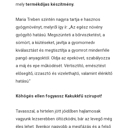
mely
termékdíjas készítmény.
Maria Treben szintén nagyra tartja e hasznos
gyógynövényt, melyről így ír: „Az egész növény
gyógyító hatású. Megszünteti a bőrviszketést, a
sömört, a kiütéseket, javítja a gyomornedv
kiválasztást és megtisztítja a gyomrot mindenféle
pangó anyagoktól. Oldja az epekövet, szabályozza
a máj és epe működését. Vértisztító, emésztést
elősegítő, izzasztó és vizelethajtó, valamint élénkítő
hatású.”
Köhögés ellen fogyassz Kakukkfű szirupot!
Tavasszal, a hirtelen jött jóidőben hajlamosak
vagyunk lezserebben öltözködni, bár az levegő még
éles lehet. Ilyenkor nagyobb a megfázás és a felső