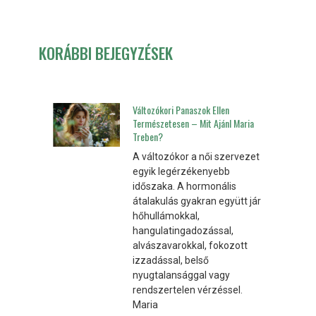
KORÁBBI BEJEGYZÉSEK
Változókori Panaszok Ellen
Természetesen – Mit Ajánl Maria
Treben?
A változókor a női szervezet
egyik legérzékenyebb
időszaka. A hormonális
átalakulás gyakran együtt jár
hőhullámokkal,
hangulatingadozással,
alvászavarokkal, fokozott
izzadással, belső
nyugtalansággal vagy
rendszertelen vérzéssel.
Maria