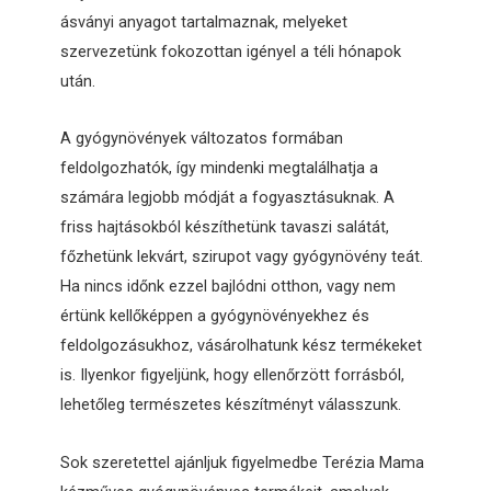
ásványi anyagot tartalmaznak, melyeket
szervezetünk fokozottan igényel a téli hónapok
után.
A gyógynövények változatos formában
feldolgozhatók, így mindenki megtalálhatja a
számára legjobb módját a fogyasztásuknak. A
friss hajtásokból készíthetünk tavaszi salátát,
főzhetünk lekvárt, szirupot vagy gyógynövény teát.
Ha nincs időnk ezzel bajlódni otthon, vagy nem
értünk kellőképpen a gyógynövényekhez és
feldolgozásukhoz, vásárolhatunk kész termékeket
is. Ilyenkor figyeljünk, hogy ellenőrzött forrásból,
lehetőleg természetes készítményt válasszunk.
Sok szeretettel ajánljuk figyelmedbe Terézia Mama