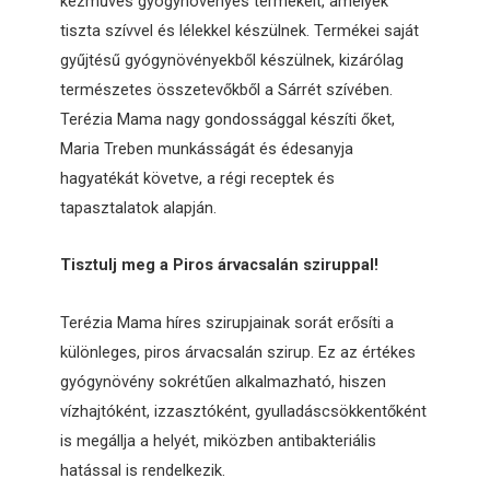
kézműves gyógynövényes termékeit, amelyek
tiszta szívvel és lélekkel készülnek. Termékei saját
gyűjtésű gyógynövényekből készülnek, kizárólag
természetes összetevőkből a Sárrét szívében.
Terézia Mama nagy gondossággal készíti őket,
Maria Treben munkásságát és édesanyja
hagyatékát követve, a régi receptek és
tapasztalatok alapján.
Tisztulj meg a Piros árvacsalán sziruppal!
Terézia Mama híres szirupjainak sorát erősíti a
különleges, piros árvacsalán szirup. Ez az értékes
gyógynövény sokrétűen alkalmazható, hiszen
vízhajtóként, izzasztóként, gyulladáscsökkentőként
is megállja a helyét, miközben antibakteriális
hatással is rendelkezik.