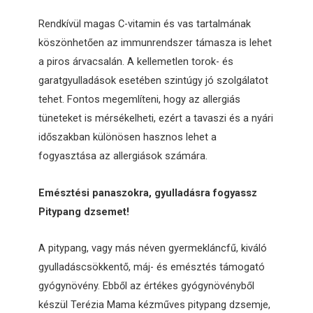
Rendkívül magas C-vitamin és vas tartalmának
köszönhetően az immunrendszer támasza is lehet
a piros árvacsalán. A kellemetlen torok- és
garatgyulladások esetében szintúgy jó szolgálatot
tehet. Fontos megemlíteni, hogy az allergiás
tüneteket is mérsékelheti, ezért a tavaszi és a nyári
időszakban különösen hasznos lehet a
fogyasztása az allergiások számára.
Emésztési panaszokra, gyulladásra fogyassz
Pitypang dzsemet!
A pitypang, vagy más néven gyermekláncfű, kiváló
gyulladáscsökkentő, máj- és emésztés támogató
gyógynövény. Ebből az értékes gyógynövényből
készül Terézia Mama kézműves pitypang dzsemje,