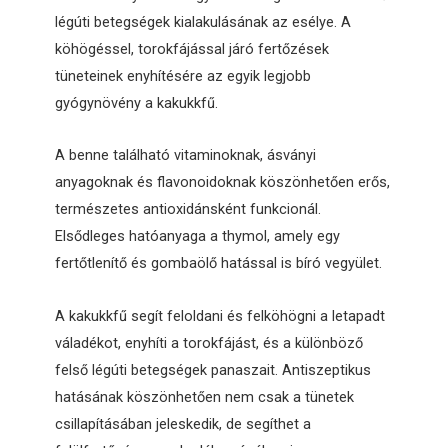
légúti betegségek kialakulásának az esélye. A
köhögéssel, torokfájással járó fertőzések
tüneteinek enyhítésére az egyik legjobb
gyógynövény a kakukkfű.
A benne található vitaminoknak, ásványi
anyagoknak és flavonoidoknak köszönhetően erős,
természetes antioxidánsként funkcionál.
Elsődleges hatóanyaga a thymol, amely egy
fertőtlenítő és gombaölő hatással is bíró vegyület.
A kakukkfű segít feloldani és felköhögni a letapadt
váladékot, enyhíti a torokfájást, és a különböző
felső légúti betegségek panaszait. Antiszeptikus
hatásának köszönhetően nem csak a tünetek
csillapításában jeleskedik, de segíthet a