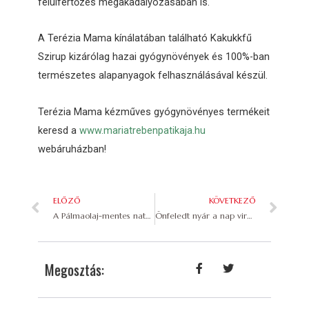
felülfertőzés megakadályozásában is.
A Terézia Mama kínálatában található Kakukkfű
Szirup kizárólag hazai gyógynövények és 100%-ban
természetes alapanyagok felhasználásával készül.
Terézia Mama kézműves gyógynövényes termékeit
keresd a
www.mariatrebenpatikaja.hu
webáruházban!
ELŐZŐ
KÖVETKEZŐ
A Pálmaolaj-mentes natúrkozmetikumaink a fenntartható gazdaság elkötelezettjei
Önfeledt nyár a nap virágaival
Megosztás: