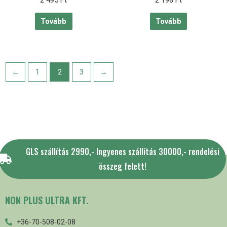
2 495
Ft
2 198
Ft
/
/
5
5
Tovább
Tovább
←
1
2
3
→
GLS szállítás 2990,- Ingyenes szállítás 30000,- rendelési
összeg felett!
NON PLUS ULTRA KFT.
+36-70-508-02-08