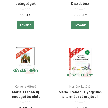
betegségek
Díszdoboz
Értékelés:
Értékelés:
995
Ft
9 995
Ft
0
0
/
/
5
5
Tovább
Tovább
KÉSZLETHIÁNY
KÉSZLETHIÁNY
Kemény kötésű
Kemény kötésű
Maria Treben új
Maria Treben- Gyógyulás
receptjei és élete
a természet erejével
Értékelés:
Értékelés:
0
0