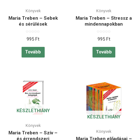
Könyvek
Könyvek
Maria Treben – Sebek
Maria Treben – Stressz a
és sérülések
mindennapokban
Értékelés:
Értékelés:
995
Ft
995
Ft
0
0
/
/
5
5
Tovább
Tovább
KÉSZLETHIÁNY
KÉSZLETHIÁNY
Könyvek
Könyvek
Maria Treben – Szív –
és érrendszeri
Maria Treben előadásai –