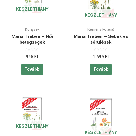
KÉSZLETHIÁNY
KÉSZLETHIÁNY
Könyvek
Kemény kötésű
Maria Treben – Női
Maria Treben – Sebek és
betegségek
sérülések
Értékelés:
Értékelés:
995
Ft
1 695
Ft
0
0
/
/
5
5
Tovább
Tovább
KÉSZLETHIÁNY
KÉSZLETHIÁNY